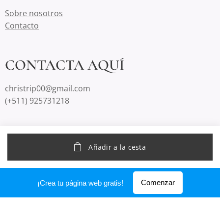
Sobre nosotros
Contacto
CONTACTA AQUÍ
christrip00@gmail.com
(+511) 925731218
Creado con
Webnode
Añadir a la cesta
Comenzar
¡Crea tu página web gratis!